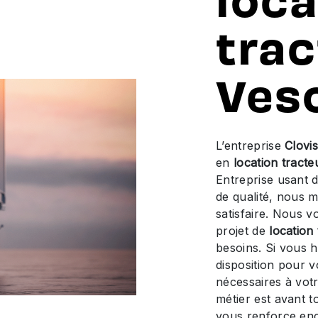
trac
Ves
L’entreprise
Clovi
en
location tracte
Entreprise usant d
de qualité, nous 
satisfaire. Nous 
projet de
location
besoins. Si vous 
disposition pour 
nécessaires à vot
métier est avant t
vous renforce enc