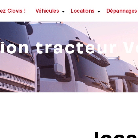
z Clovis !
Véhicules
Locations
Dépannages
ion tracteur 
loca