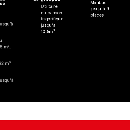
Minibus
eux
Utilitaire
jusqu'à 9
ou camion
places
frigorifique
jusqu’à
jusqu'à
3
10.5m
u
 15 m³,
22 m³
jusqu'à