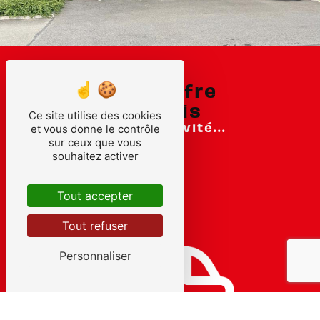
Découvrez l’offre
complète Clovis
Ce site utilise des cookies
Adaptée à votre activité...
et vous donne le contrôle
sur ceux que vous
souhaitez activer
Tout accepter
Tout refuser
Personnaliser